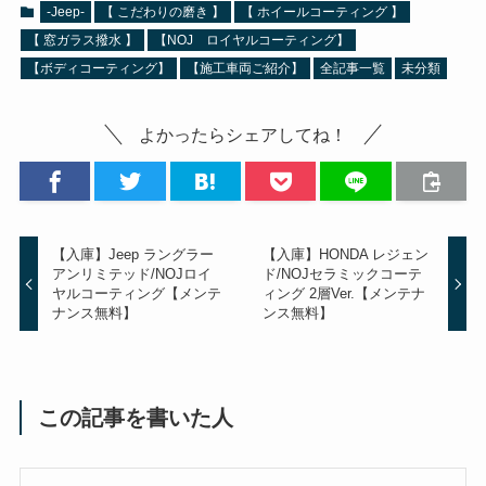
-Jeep-
【 こだわりの磨き 】
【 ホイールコーティング 】
【 窓ガラス撥水 】
【NOJ ロイヤルコーティング】
【ボディコーティング】
【施工車両ご紹介】
全記事一覧
未分類
よかったらシェアしてね！
【入庫】Jeep ラングラー
【入庫】HONDA レジェン
アンリミテッド/NOJロイ
ド/NOJセラミックコーテ
ヤルコーティング【メンテ
ィング 2層Ver.【メンテナ
ナンス無料】
ンス無料】
この記事を書いた人