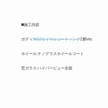
◼️施工内容
ボディ:
NOJロイヤルコーティング
2層Ver.
ホイール:ナノグラスホイールコート
窓ガラス:ハイパービュー全面